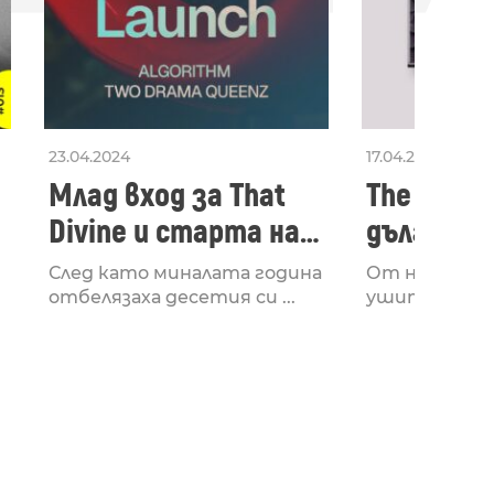
23.04.2024
17.04.2024
Млад вход за That
The Secon
Divine и старта на
дългооча
лейбъла им
втори ал
След като миналата година
От няколко 
излезе з
отбелязаха десетия си ...
ушите и мозъ