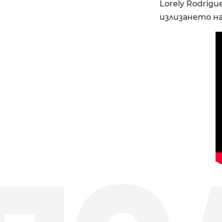
Lorely Rodrig
излизането н