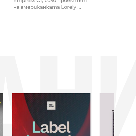
Empress Of, соло проектът
на американката Lorely ...
ДН