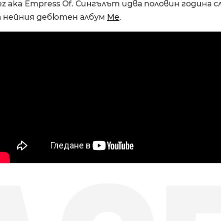
uez aka Empress Of. Сингълът идва половин година с
а нейния дебютен албум
Me
.