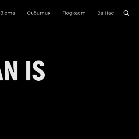
рвюта
Събития
Подкаст
За Нас
N IS