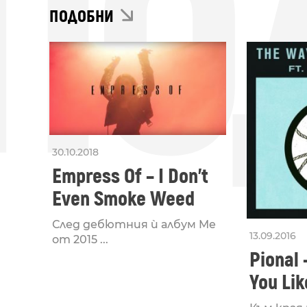
ПО
ПОДОБНИ
30.10.2018
Empress Of – I Don’t
Even Smoke Weed
След дебютния ѝ албум Me
13.09.2016
от 2015 ...
Pional 
You Lik
Empres