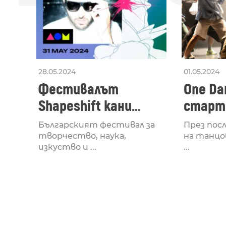
28.05.2024
01.05.2024
Фестивалът
One Dan
Shapeshift кани
старти
Fabrizio Mammarella
Lucid,
Българският фестивал за
През пос
за откриването си
рейв 
творчество, наука,
на танцо
изкуство и ...
...