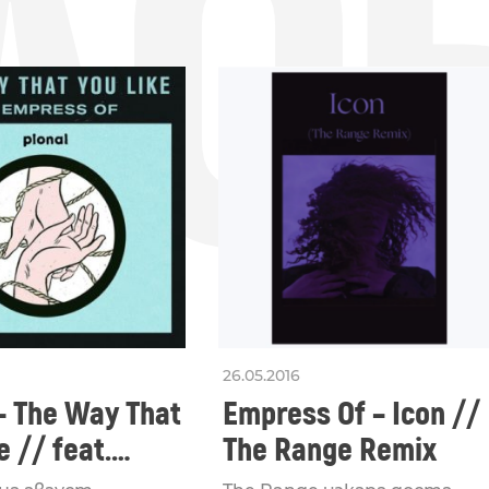
ДО
26.05.2016
– The Way That
Empress Of – Icon //
e // feat.
The Range Remix
s Of