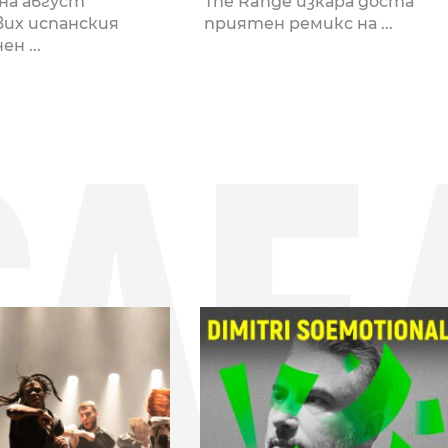
 на август
The Range изкара доста
их испанския
приятен ремикс на ...
н ...
СЛЕ