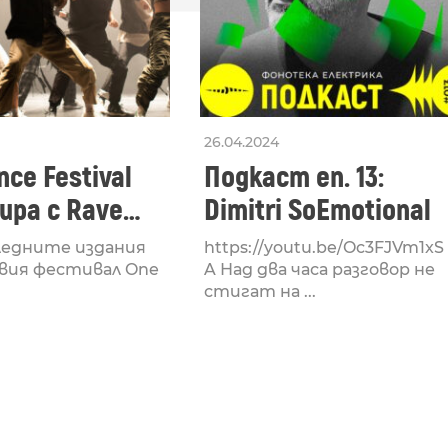
26.04.2024
ce Festival
Подкаст еп. 13:
ра с Rave
Dimitri SoEmotional
 посветен на
ледните издания
https://youtu.be/Oc3FJVm1xS
културата
вия фестивал One
A Над два часа разговор не
стигат на ...