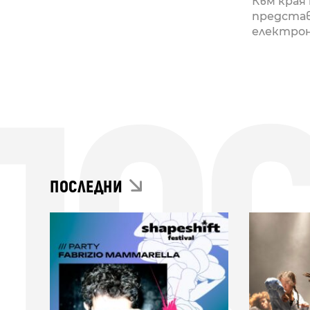
Към края
представ
електроне
ПО
ПОСЛЕДНИ