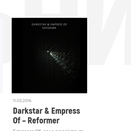
БН
11.03.2016
Darkstar & Empress
Of – Reformer