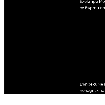
Електро Мо
се върти по
Въпреки че 
попаднах на