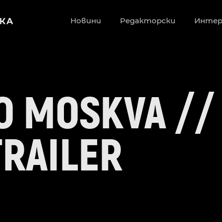
Новини
Редакторски
Инте
O MOSKVA //
TRAILER