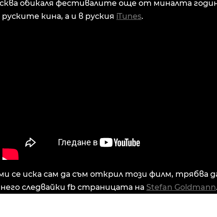
сква обикаля фестивалите още от миналта година
 руските кина, а и в руския
iTunes
.
ми се иска сам да съм открил този филм, трябва да
 него следвайки fb страницата на
Stefan Goldmann