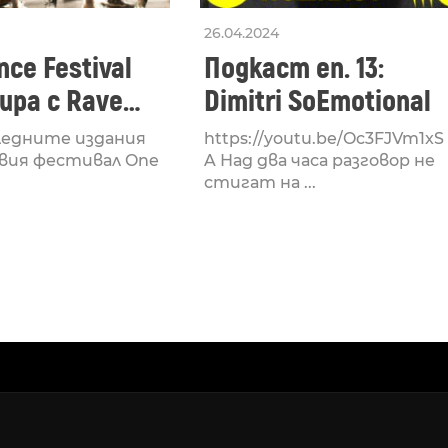
26.04.2024
ce Festival
Подкаст еп. 13:
ра с Rave
Dimitri SoEmotional
 посветен на
ледните издания
https://youtu.be/Oc3FJVm1xS
културата
вия фестивал One
A Над два часа разговор не
стигат на ...