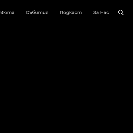
рвюта
Събития
Подкаст
За Нас