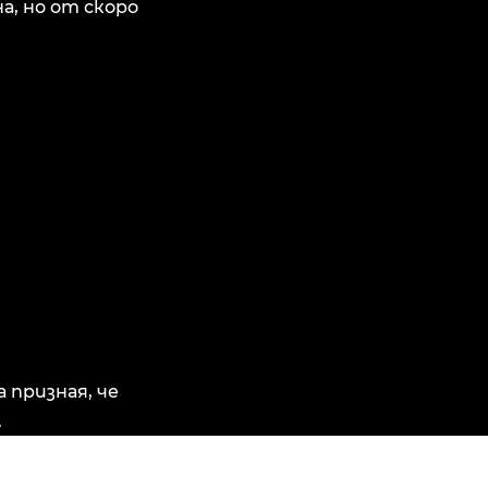
, но от скоро
 призная, че
.