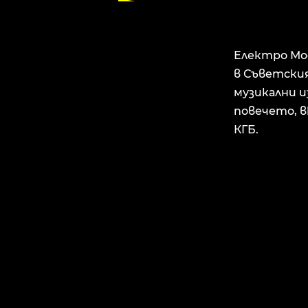
Електро Мо
в Съветския
музикални 
повечето, 
КГБ.