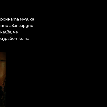
тронната музика
ични авангардни
азва, че
разработки на