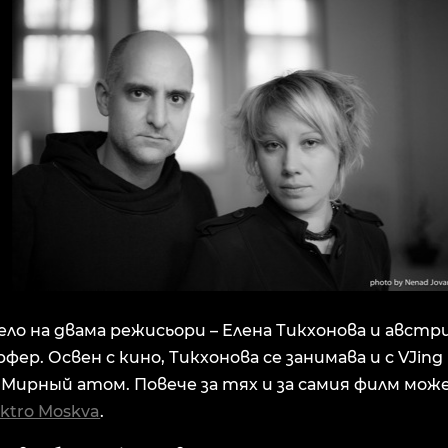
ло на двама режисьори – Елена Тикхонова и авст
ер. Освен с кино, Тикхонова се занимава и с VJing
Мирный атом. Повече за тях и за самия филм може
ektro Moskva
.