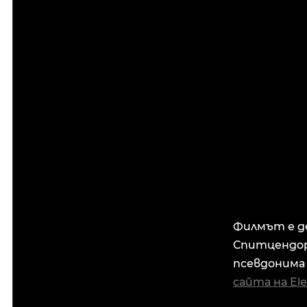
Филмът е де
Спитцендорф
псевдонима 
сайта на El