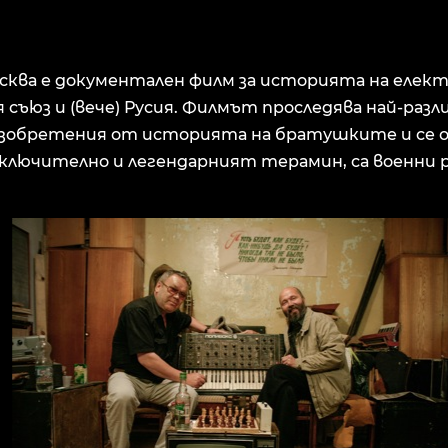
сква е документален филм за историята на елек
 съюз и (вече) Русия. Филмът проследява най-разл
изобретения от историята на братушките и се ок
включително и легендарният терамин, са военни 