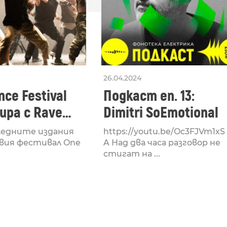
26.04.2024
ce Festival
Подкаст еп. 13:
ра с Rave
Dimitri SoEmotional
 посветен на
ледните издания
https://youtu.be/Oc3FJVm1xS
културата
вия фестивал One
A Над два часа разговор не
стигат на ...