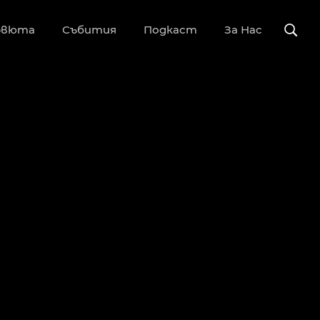
рвюта
Събития
Подкаст
За Нас