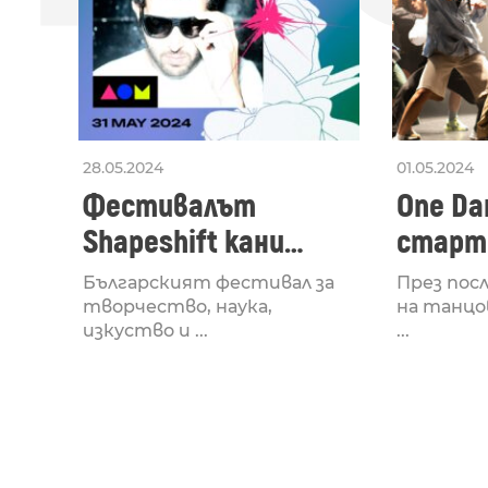
28.05.2024
01.05.2024
Фестивалът
One Dan
Shapeshift кани
старти
Fabrizio Mammarella
Lucid,
Българският фестивал за
През пос
за откриването си
рейв 
творчество, наука,
на танцо
изкуство и ...
...