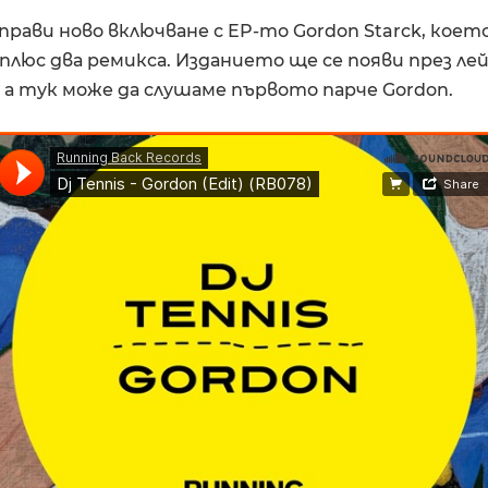
s прави ново включване с EP-то Gordon Starck, коет
плюс два ремикса. Изданието ще се появи през ле
й, а тук може да слушаме първото парче Gordon.