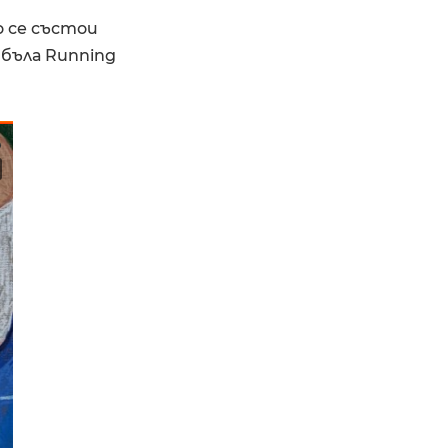
о се състои
йбъла Running