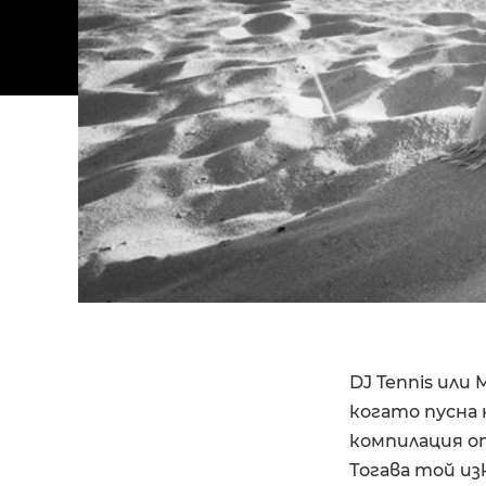
DJ Tennis или
когато пусна 
компилация от
Тогава той из