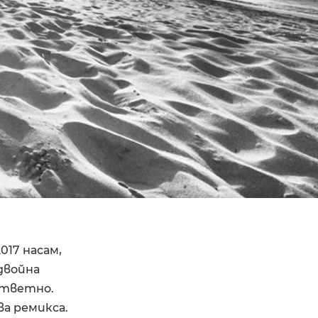
017 насам,
двойна
ъответно.
ва ремикса.