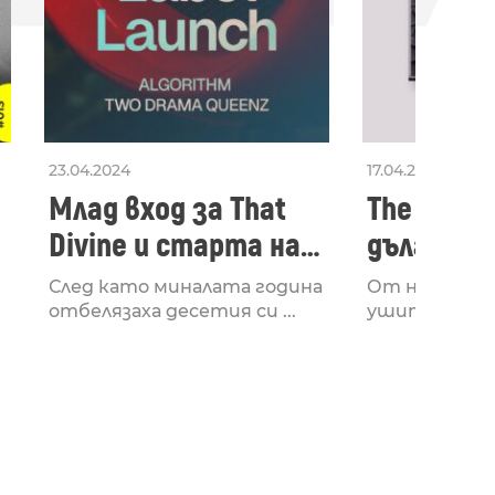
23.04.2024
17.04.2024
Млад вход за That
The Secon
Divine и старта на
дългооча
лейбъла им
втори ал
След като миналата година
От няколко 
излезе з
отбелязаха десетия си ...
ушите и мозъ