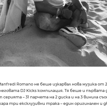
 Manfredi Romano не беше изкарвал нова музика от 2
неговата DJ Kicks компилация. Тя беше и първата 
 серията – 31 парчета на 2 диска и на 3 винила с
кара три ексклузивни трака – един оригинален и д