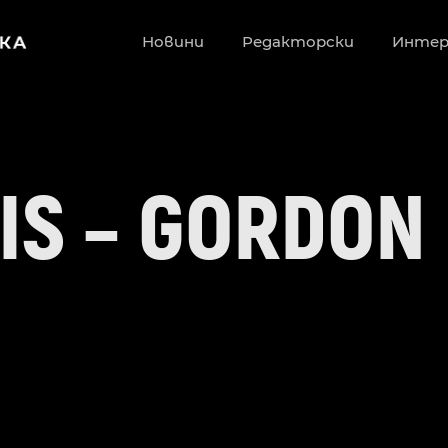
Новини
Редакторски
Инте
IS – GORDON