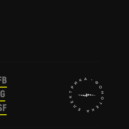
FB
IG
SF