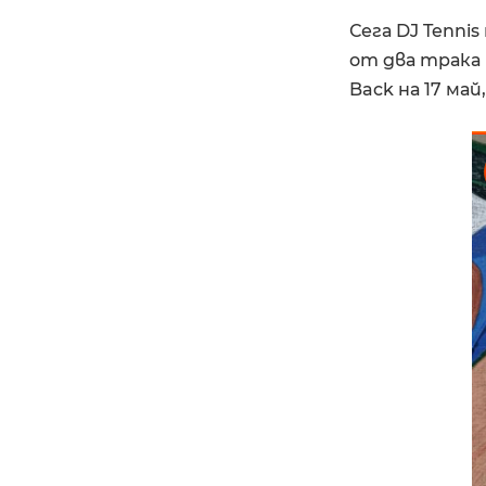
Сега DJ Tenni
от два трака 
Back на 17 ма