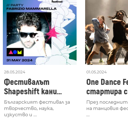
28.05.2024
01.05.2024
Фестивалът
One Dance Fe
Shapeshift кани
стартира с
Fabrizio Mammarella
Lucid, посв
Българският фестивал за
През последнит
за откриването си
рейв култу
творчество, наука,
на танцовия фе
изкуство и ...
...