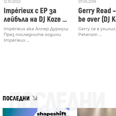
12.10.2022
07.05.2019
Impérieux с EP за
Gerry Read – I
лейбъла на DJ Koze –
be over (DJ 
Fantasmagorii
Radio Edit R
Impérieux aka Алпер Дурмуш
Gerry се е ухилил 
През последните години
Peterson ...
Impérieux ...
ПОСЛЕДНИ
ПОСЛЕДНИ