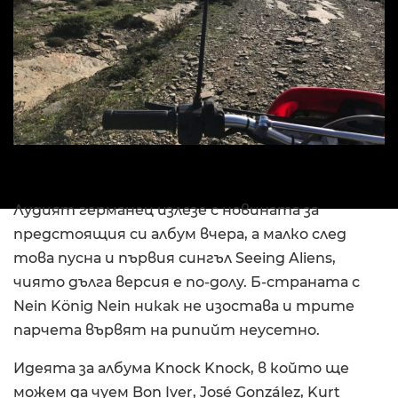
Лудият германец излезе с новината за
предстоящия си албум вчера, а малко след
това пусна и първия сингъл Seeing Aliens,
чиято дълга версия е по-долу. Б-страната с
Nein König Nein никак не изостава и трите
парчета вървят на рипийт неусетно.
Идеята за албума Knock Knock, в който ще
можем да чуем Bon Iver, José González, Kurt