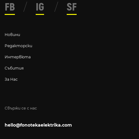
FB
/
IG
/
SF
Новини
Редакторски
Интервюта
Събития
За Нас
Свържи се с нас
hello@fonotekaelektrika.com