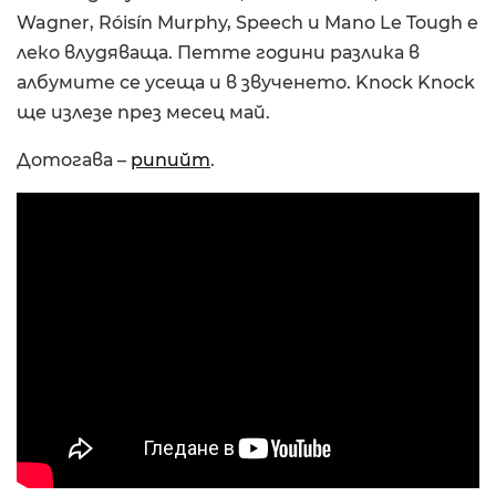
Wagner, Róisín Murphy, Speech и Mano Le Tough е
леко влудяваща. Петте години разлика в
албумите се усеща и в звученето. Knock Knock
ще излезе през месец май.
Дотогава –
рипийт
.