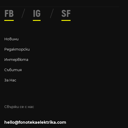
FB
/
IG
/
SF
Новини
Редакторски
Интервюта
Събития
За Нас
Свържи се с нас
hello@fonotekaelektrika.com