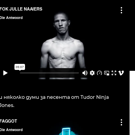
и няколко думи за песента от Tudor Ninja
Jones.