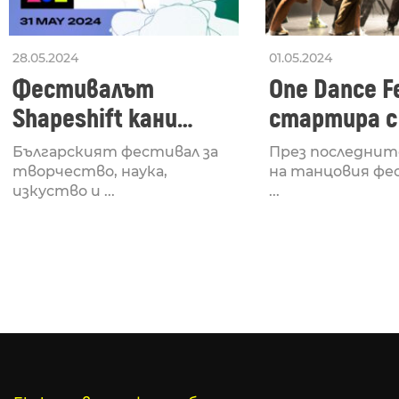
28.05.2024
01.05.2024
Фестивалът
One Dance Fe
Shapeshift кани
стартира с
Fabrizio Mammarella
Lucid, посв
Българският фестивал за
През последнит
за откриването си
рейв култу
творчество, наука,
на танцовия фе
изкуство и ...
...