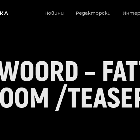
Новини
Редакторски
Инте
TWOORD – FAT
OOM /TEASE