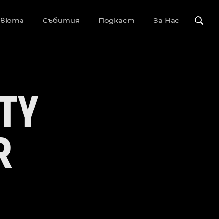
рвюта
Събития
Подкаст
За Нас
TY
R