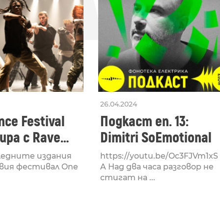
26.04.2024
ce Festival
Подкаст еп. 13:
ра с Rave
Dimitri SoEmotional
 посветен на
ледните издания
https://youtu.be/Oc3FJVm1xS
културата
вия фестивал One
A Над два часа разговор не
стигат на ...