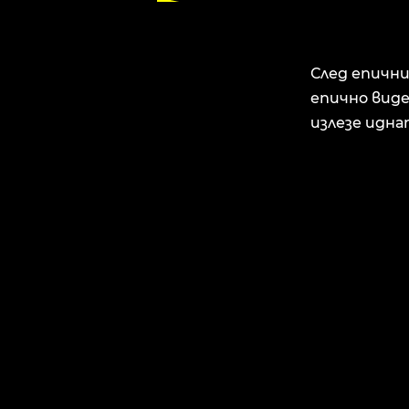
След епични
епично виде
излезе идна