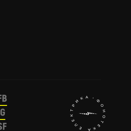
FB
IG
SF