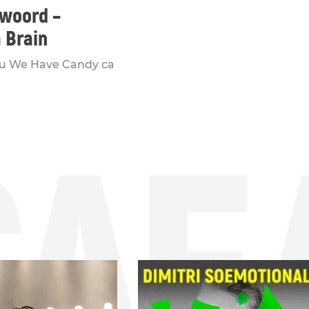
twoord –
 Brain
 и We Have Candy са
СЛЕ