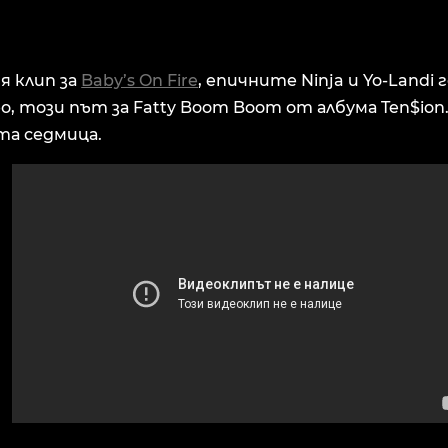
я клип за
Baby’s On Fire
, eпичните Ninja и Yo-Landi
о, този път за Fatty Boom Boom от албума Ten$ion.
та седмица.