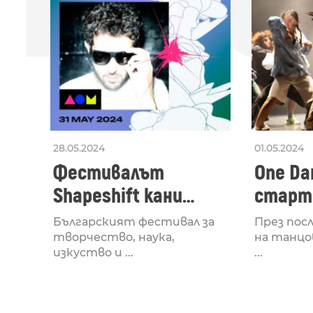
28.05.2024
01.05.2024
Фестивалът
One Dan
Shapeshift кани
старти
Fabrizio Mammarella
Lucid,
Българският фестивал за
През пос
за откриването си
рейв 
творчество, наука,
на танцо
изкуство и ...
...