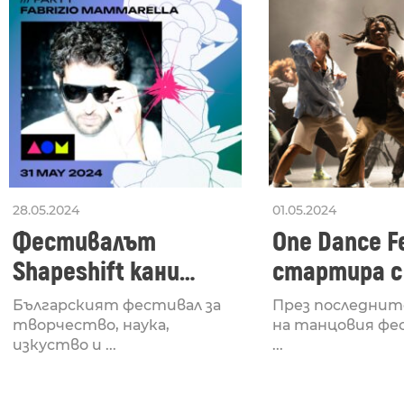
28.05.2024
01.05.2024
Фестивалът
One Dance Fe
Shapeshift кани
стартира с
Fabrizio Mammarella
Lucid, посв
Българският фестивал за
През последнит
за откриването си
рейв култу
творчество, наука,
на танцовия фе
изкуство и ...
...