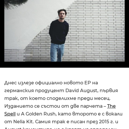
Днес излезе официално новото EP на
германския продуцент David August, първия
трак, от което споделихме преди месец.
Изданието се състои от две парчета –
The
Spell
и A Golden Rush, като второто е с вокали
от Nelia Kit. Самия трак е писан през 2015 г. и