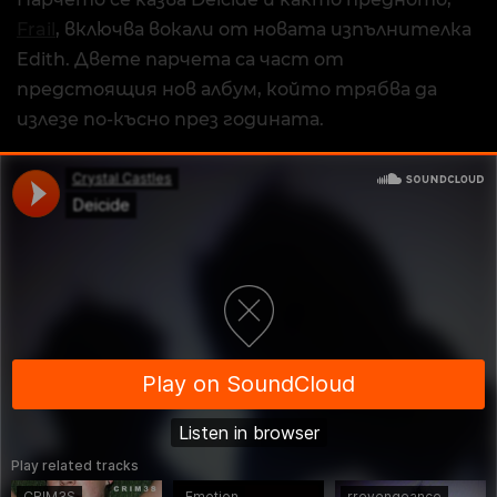
Frail
, включва вокали от новата изпълнителка
Edith. Двете парчета са част от
предстоящия нов албум, който трябва да
излезе по-късно през годината.