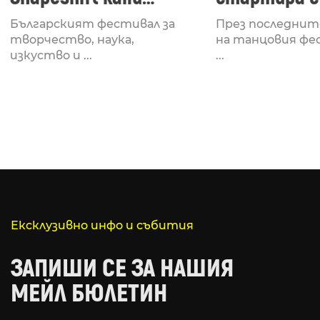
Fabrizio Mammarella
Lucid, посв
Българският фестивал за
През последнит
за откриването си
рейв култу
творчество, наука,
на танцовия фе
изкуство и ...
...
Ексклузивно инфо и събития
ЗАПИШИ СЕ ЗА НАШИЯ
МЕЙЛ БЮЛЕТИН