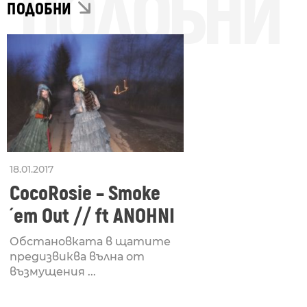
ПОДОБНИ
ПОДОБНИ
18.01.2017
CocoRosie – Smoke
´em Out // ft ANOHNI
Обстановката в щатите
предизвиква вълна от
възмущения ...