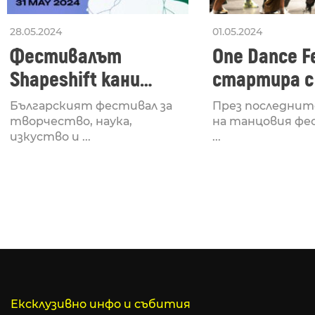
28.05.2024
01.05.2024
Фестивалът
One Dance Fe
Shapeshift кани
стартира с
Fabrizio Mammarella
Lucid, посв
Българският фестивал за
През последнит
за откриването си
рейв култу
творчество, наука,
на танцовия фе
изкуство и ...
...
Ексклузивно инфо и събития