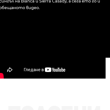
сингъл на Bianca и Sierra Casady, а сега ето го и
обещаното видео.