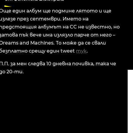
Още един албум ще подмине лятото и ще
излезе през септември. Името на
предстоящия албумът на CC не известно, но
затова пък вече има излязло парче от него –
Dreams and Machines. То може да се свали
безплатно срещу един tweet
тук
.
П.П. за мен следва 10 дневна почивка, така че
до 20-ти.