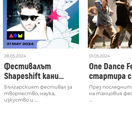
28.05.2024
01.05.2024
Фестивалът
One Dance Fe
Shapeshift кани
стартира с
Fabrizio Mammarella
Lucid, посв
Българският фестивал за
През последнит
за откриването си
рейв култу
творчество, наука,
на танцовия фе
изкуство и ...
...