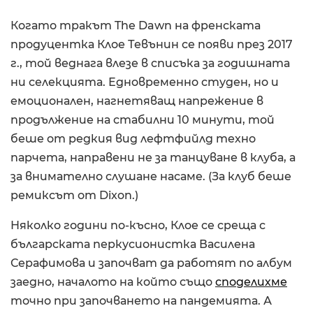
Когато тракът The Dawn на френската
продуцентка Клое Тевънин се появи през 2017
г., той веднага влезе в списъка за годишната
ни селекцията. Едновременно студен, но и
емоционален, нагнетяващ напрежение в
продължение на стабилни 10 минути, той
беше от редкия вид лефтфийлд техно
парчета, направени не за танцуване в клуба, а
за внимателно слушане насаме. (За клуб беше
ремиксът от Dixon.)
Няколко години по-късно, Клое се среща с
българската перкусионистка Василена
Серафимова и започват да работят по албум
заедно, началото на който също
споделихме
точно при започването на пандемията. А