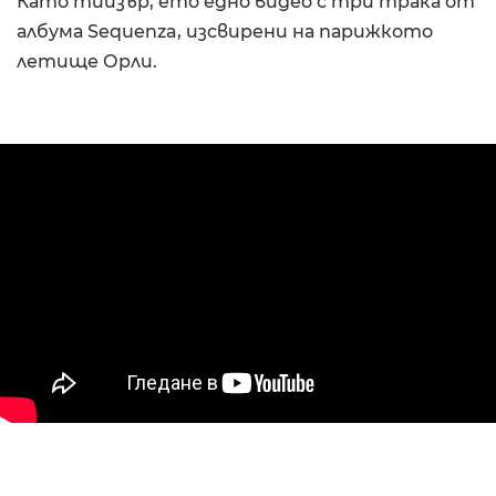
Като тийзър, ето едно видео с три трака от
албума Sequenza, изсвирени на парижкото
летище Орли.