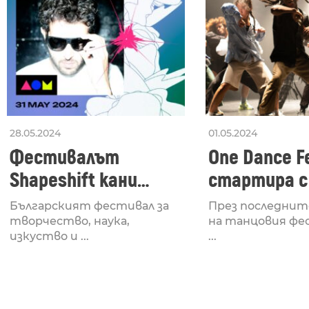
28.05.2024
01.05.2024
Фестивалът
One Dance Fe
Shapeshift кани
стартира с
Fabrizio Mammarella
Lucid, посв
Българският фестивал за
През последнит
за откриването си
рейв култу
творчество, наука,
на танцовия фе
изкуство и ...
...