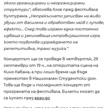
около организирани и неорганизирани
структури“,
обяснява Клое пред фестивала
Културама.
„Непрекъснато записвам на живо
звуци от Василена и обработвам лайв с лупове,
ефекти… След това играем една постоянно
идваща и заминаваща импровизационна игра,
която позволява изграждането на
репетитивна, транс музика.“
Концертът ще се проведе в четвъртък, 29
септември от 19 ч., на откритата сцена на
Кино Кабана, а при лошо време ще бъде
преместен в Национален Студентски дом.
Това ще бъде и последният концерт от
програмата на фестивала. Билети могат да
се купят през
epay.go