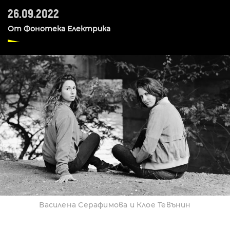
26.09.2022
От
Фонотека Електрика
Василена Серафимова и Клое Тевънин