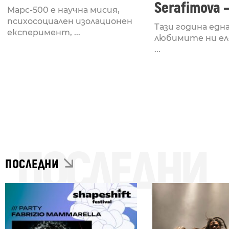
Serafimova –
Марс-500 е научна мисия,
психосоциален изолационен
Тази година едн
експеримент, ...
любимите ни е
...
ПОСЛЕДНИ
ПОСЛЕДНИ