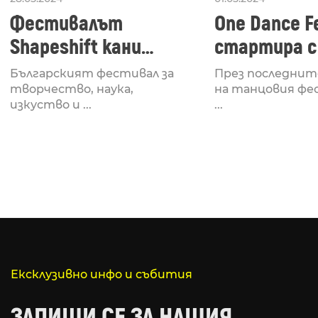
Фестивалът
One Dance Fe
Shapeshift кани
стартира с
Fabrizio Mammarella
Lucid, посв
Българският фестивал за
През последнит
за откриването си
рейв култу
творчество, наука,
на танцовия фе
изкуство и ...
...
Ексклузивно инфо и събития
ЗАПИШИ СЕ ЗА НАШИЯ