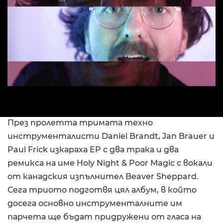
През пролетта тримата техно
инструменталисти Daniel Brandt, Jan Brauer и
Paul Frick изкараха EP с два трака и два
ремикса на име Holy Night & Poor Magic с вокали
от канадския изпълнител Beaver Sheppard.
Сега триото подготвя цял албум, в който
досега основно инструменталните им
парчета ще бъдат придружени от гласа на