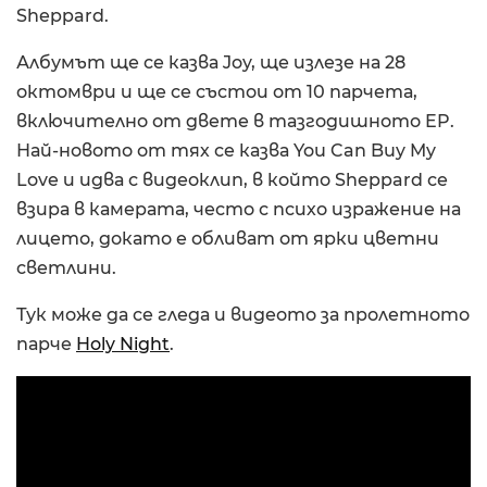
Sheppard.
Албумът ще се казва Joy, ще излезе на 28
октомври и ще се състои от 10 парчета,
включително от двете в тазгодишното EP.
Най-новото от тях се казва You Can Buy My
Love и идва с видеоклип, в който Sheppard се
взира в камерата, често с психо изражение на
лицето, докато е обливат от ярки цветни
светлини.
Тук може да се гледа и видеото за пролетното
парче
Holy Night
.