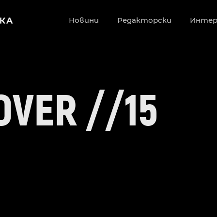
Новини
Редакторски
Инте
OVER //15