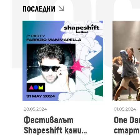
ПО
ПОСЛЕДНИ
28.05.2024
01.05.2024
Фестивалът
One Dan
Shapeshift кани
старти