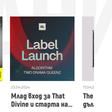
ДН
23.04.2024
17.04.2024
Млад вход за That
The Secon
Divine и старта на
дългооча