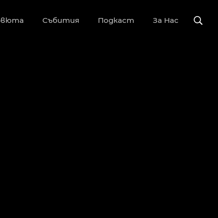
рвюта
Събития
Подкаст
За Нас