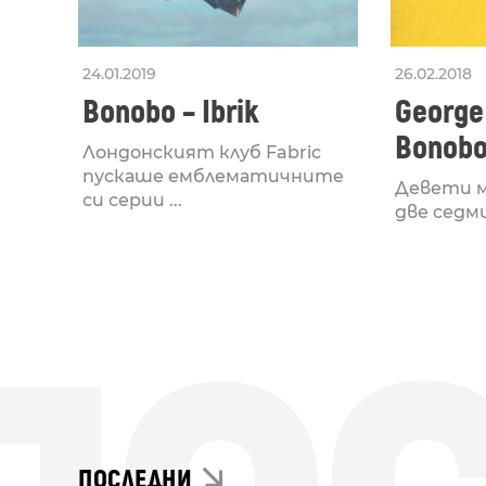
24.01.2019
26.02.2018
Bonobo – Ibrik
George 
Bonobo
Лондонският клуб Fabric
пускаше емблематичните
Девети м
си серии ...
две седмиц
ПОСЛЕДНИ