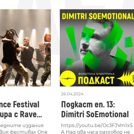
СЛЕ
26.04.2024
ce Festival
Подкаст еп. 13:
ра с Rave
Dimitri SoEmotional
 посветен на
ледните издания
https://youtu.be/Oc3FJVm1xS
вия фестивал One
A Над два часа разговор не