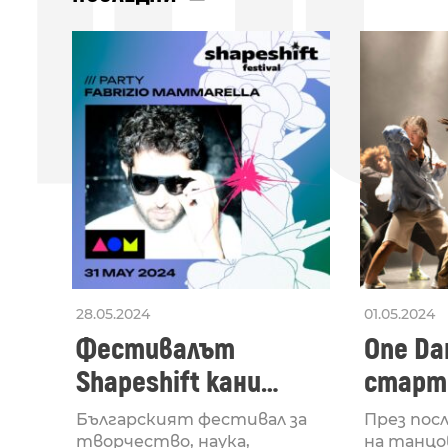
ПО
28.05.2024
01.05.2024
Фестивалът
One Dan
Shapeshift кани
старти
Fabrizio Mammarella
Lucid,
Българският фестивал за
През пос
творчество, наука,
на танцо