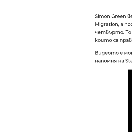
Simon Green в
Migration, а п
четвърто. То 
които са прав
Видеото е мо
напомня на Sta