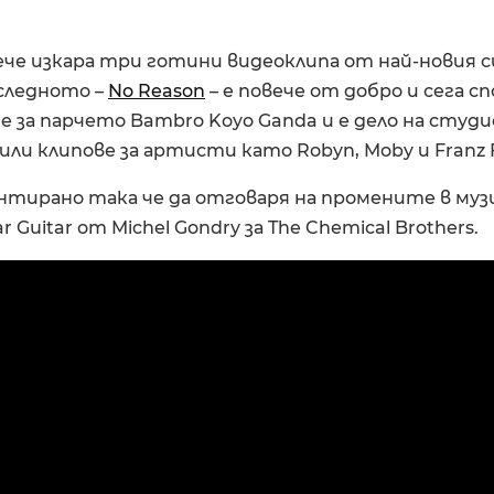
ече изкара три готини видеоклипа от най-новия с
оследното –
No Reason
– е повече от добро и сега с
е за парчето Bambro Koyo Ganda и е дело на студи
или клипове за артисти като Robyn, Moby и Franz 
нтирано така че да отговаря на промените в муз
r Guitar от Michel Gondry за The Chemical Brothers.