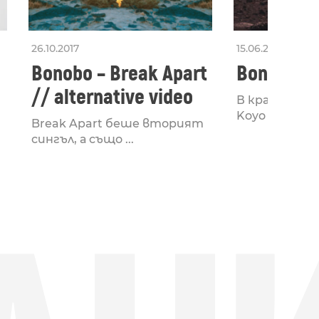
26.10.2017
15.06.2017
Bonobo – Break Apart
Bonobo – 
// alternative video
В края на ап
Koyo Ganda ...
Break Apart беше вторият
сингъл, а също ...