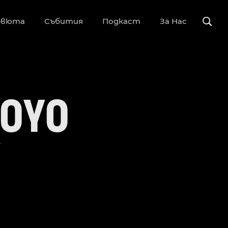
рвюта
Събития
Подкаст
За Нас
KOYO
V