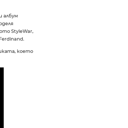
и албум
поделя
ото StyleWar,
Ferdinand.
иката, което