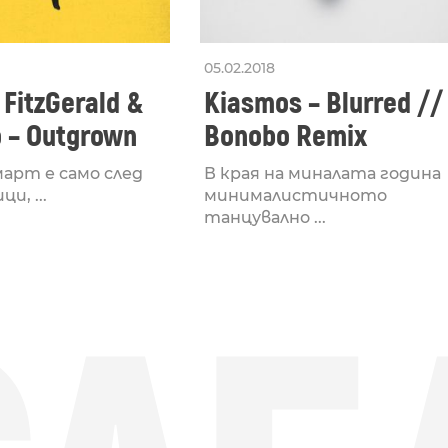
05.02.2018
FitzGerald &
Kiasmos – Blurred //
 – Outgrown
Bonobo Remix
арт е само след
В края на миналата година
и, ...
минималистичното
танцувално ...