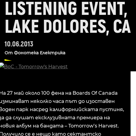
LISTENING EVENT,
LAKE DOLORES, CA
10.06.2013
От
Фонотека Електрика
На 27 май около 100 фена на Boards Of Canada
изминават няколко часа път до изоставен
воден парк насред калифорнийската пустиня,
за да слушат ексклузивната премиера на
новия албум на бандата – Tomorrow’s Harvest.
Получило се е нещо като сектантско