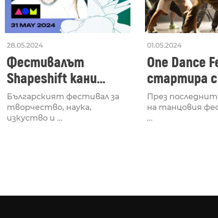
28.05.2024
01.05.2024
Фестивалът
One Dance Fe
Shapeshift кани
стартира с
Fabrizio Mammarella
Lucid, посв
Българският фестивал за
През последнит
за откриването си
рейв култу
творчество, наука,
на танцовия фе
изкуство и ...
...