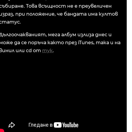
събиране. Това всъщност не е преувеличен
израз, при положение, че бандата има култов
статус.
Дългоочакваният, мега албум излиза днес и
може да се поръча както през iTunes, така и на
винил или cd от
тук
.