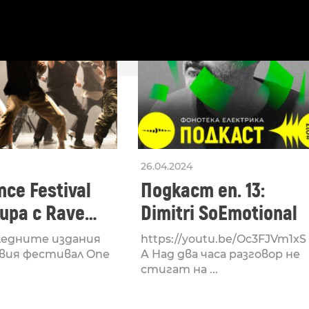
26.04.2024
ce Festival
Подкаст еп. 13:
ра с Rave
Dimitri SoEmotional
 посветен на
ледните издания
https://youtu.be/Oc3FJVm1xS
културата
вия фестивал One
A Над два часа разговор не
стигат на ...