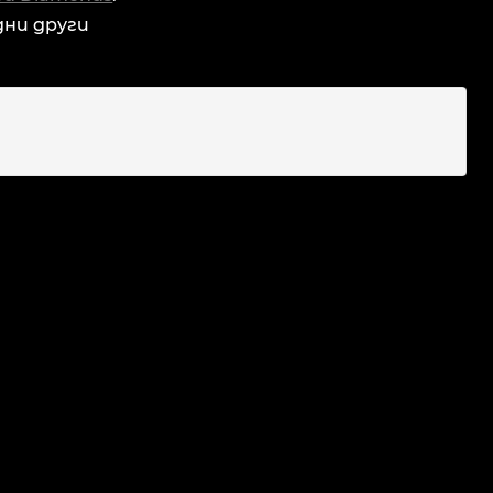
дни други
ДН