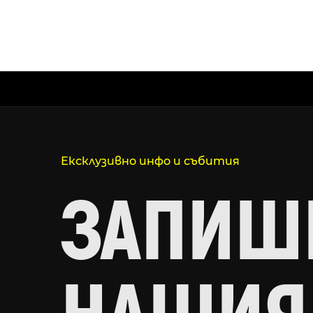
Ексклузивно инфо и събития
ЗАПИШИ