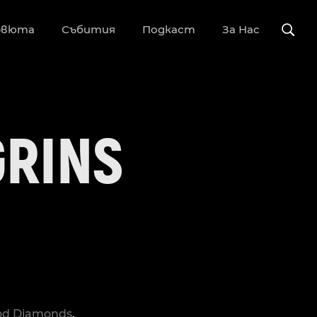
рвюта
Събития
Подкаст
За Нас
GRINS
od Diamonds
.