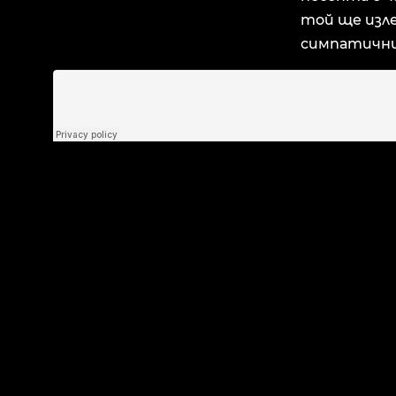
той ще изле
симпатични
ПО
ПОСЛЕДНИ