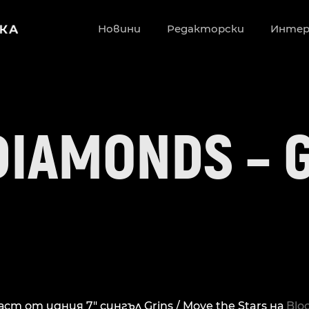
Новини
Редакторски
Инте
DIAMONDS – 
ст от идния 7″ сингъл Grins / Move the Stars на
Blo