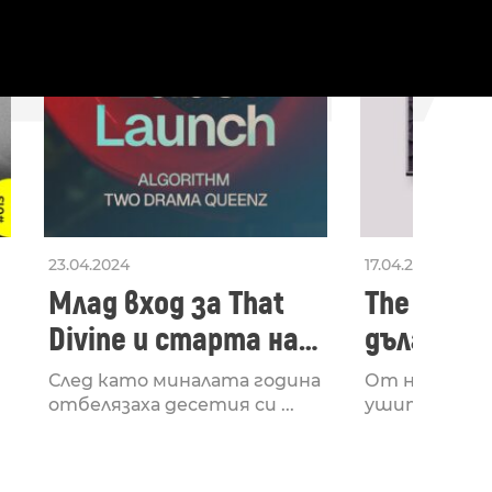
23.04.2024
17.04.2024
Млад вход за That
The Secon
Divine и старта на
дългооча
лейбъла им
втори ал
След като миналата година
От няколко 
излезе з
отбелязаха десетия си ...
ушите и мозъ