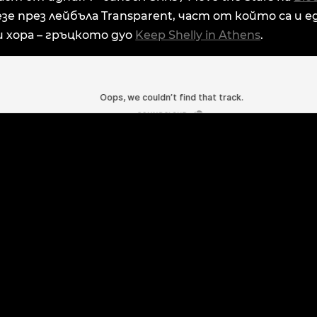
зе през лейбъла Transparent, част от който са и е
 хора – гръцкото дуо
Keep Shelly in Athens
.
СЛЕ