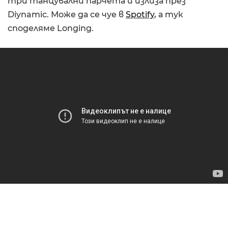
три танцувални парчета и излиза през
Diynamic. Може да се чуе в
Spotify
, а тук
споделяме Longing.