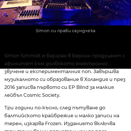
Simon си прави саундчека
Simon Schmidt е базиран в Берлин продуцент с
афинитет към дълбокото електронно
звучене и експерименталния поп. Завършва
музикалното си образование в Холандия и през
2016 записва първото си EP Blind за малкия
лейбъл Cosmic Society.
Три години по-късно, след пътуване до
балтийското крайбрежие и малко записи на
терен, изкарва Frozen. Изданието включва