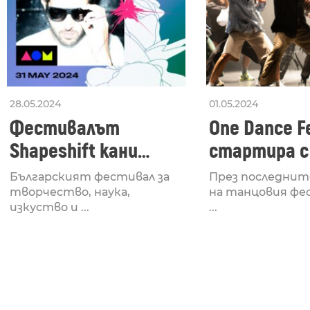
28.05.2024
01.05.2024
Фестивалът
One Dance Fe
Shapeshift кани
стартира с
Fabrizio Mammarella
Lucid, посв
Българският фестивал за
През последнит
за откриването си
рейв култу
творчество, наука,
на танцовия фе
изкуство и ...
...