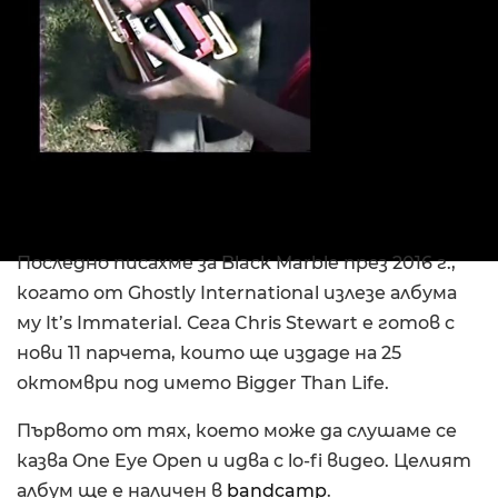
Последно писахме за Black Marble през 2016 г.,
когато от Ghostly International излезе албума
му It’s Immaterial. Сега Chris Stewart е готов с
нови 11 парчета, които ще издаде на 25
октомври под името Bigger Than Life.
Първото от тях, което може да слушаме се
казва One Eye Open и идва с lo-fi видео. Целият
албум ще е наличен в
bandcamp
.