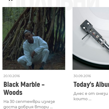
ПОДОБНИ
20.10.2016
30.09.2016
Black Marble –
Today’s Alb
Woods
Днес е от онези
които ...
На 30 септември излезе
доста добрия втори ...