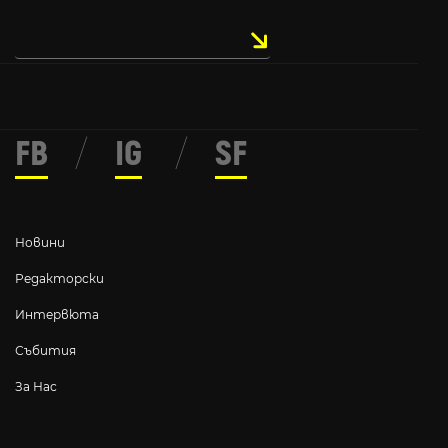
FB
/
IG
/
SF
Новини
Редакторски
Интервюта
Събития
За Нас