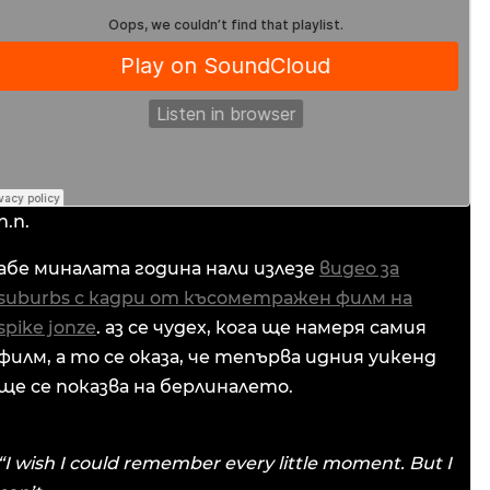
п.п.
абе миналата година нали излезе
видео за
suburbs с кадри от късометражен филм на
spike jonze
. аз се чудех, кога ще намеря самия
филм, а то се оказа, че тепърва идния уикенд
ще се показва на берлиналето.
“I wish I could remember every little moment. But I