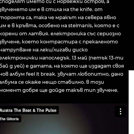
споделят името си с норвежки остров, а
звученето им е в стила на the knife. от
торонта са, така че мракът на севера явно
им е в кръвта, особено на stelmanis, която е с
корени от латвия. електроника със сериозно
звучене, което контрастира с прекаленото
натрупване на леки/лигави диско
електронички напоследък. 13 май (петък 13-ти
бай д уей) е датата, на която ще издадат своя
нов албум feel it break. звучат любопитно, дано
албума се окаже нещо стабилно. в този
момент добре ще дойде такъв тип звучене.