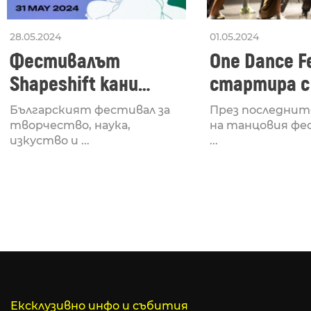
28.05.2024
01.05.2024
Фестивалът
One Dance Fe
Shapeshift кани
стартира с
Fabrizio Mammarella
Lucid, посв
Българският фестивал за
През последнит
за откриването си
рейв култу
творчество, наука,
на танцовия фе
изкуство и ...
...
Ексклузивно инфо и събития