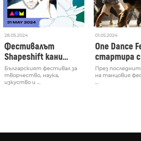
28.05.2024
01.05.2024
Фестивалът
One Dance Fe
Shapeshift кани
стартира с
Fabrizio Mammarella
Lucid, посв
Българският фестивал за
През последнит
за откриването си
рейв култу
творчество, наука,
на танцовия фе
изкуство и ...
...