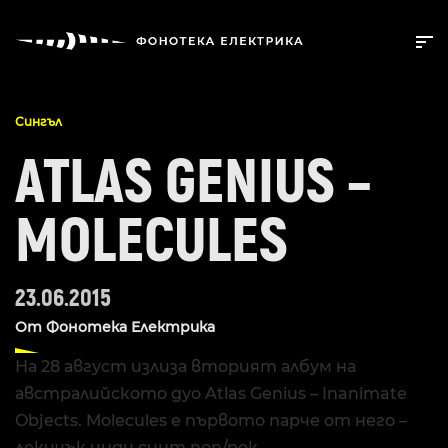
Сингъл
ATLAS GENIUS –
MOLECULES
23.06.2015
От
Фонотека Електрика
На 28 август излиза вторият албум на
австралийското дуо Atlas Genius – Inanimate
Objects. Molecules е първото парче от него –
лекичък инди синт поп/рок.