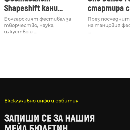
Shapeshift кани
стартира с
Fabrizio Mammarella
Lucid, посв
Българският фестивал за
През последнит
за откриването си
рейв култу
творчество, наука,
на танцовия фе
изкуство и ...
...
Ексклузивно инфо и събития
ЗАПИШИ СЕ ЗА НАШИЯ
МЕЙЛ БЮЛЕТИН