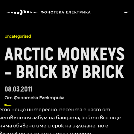
Uncategorized
ARCTIC MONKEYS
– BRICK BY BRICK
08.03.2011
От
Фонотека Електрика
ето нещо интересно. песента е част от
четвъртия албум на бандата, който все още
няма обявени име и срок на излизане. но е
възможно да се случи през лятото.