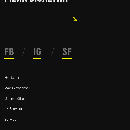
FB
/
IG
/
SF
Новини
Редакторски
Интервюта
Събития
За Нас