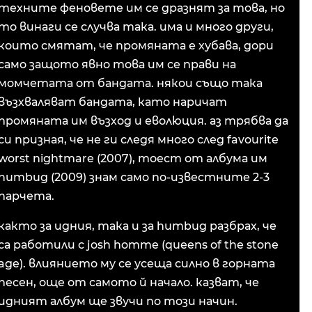
техните феновете им се дразнят за това, но
то винаги се случва така. има и много други,
които смятат, че промяната е хубава, дори
само защото явно това им се прави на
момчетата от бандата. някои също така
възхваляват бандата, като наричат
промяната им възход и еволюция. аз трябва да
си призная, че не ги следя много след favourite
worst nightmare (2007), тоест от албума им
humbug (2009) знам само по-известните 2-3
парчета.
както за идния, така и за humbug разбрах, че
са работили с josh homme (queens of the stone
age). влиянието му се усеща силно в горната
песен, още от самото й начало. казват, че
идният албум ще звучи по този начин.