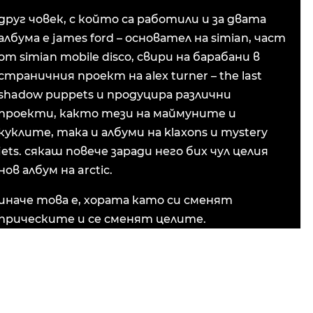
друг човек, с който са работили и за двата
албума е james ford – основател на simian, част
от simian mobile disco, свири на барабани в
страничния проект на alex turner – the last
shadow puppets и продуцира различни
проекти, както тези на маймуните и
куклите, така и албуми на klaxons и mystery
jets. сякаш повече заради него бих чул целия
нов албум на arctic.
иначе това е, хората като си сменят
прическите и се сменят целите.