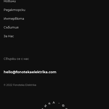
Новини
Редакторски
Интервюта
Събития
За Нас
Свържи се с нас
hello@fonotekaelektrika.com
© 2022 Fonoteka Elektrika