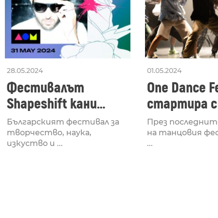
28.05.2024
01.05.2024
Фестивалът
One Dance Fe
Shapeshift кани
стартира с
Fabrizio Mammarella
Lucid, посв
Българският фестивал за
През последнит
за откриването си
рейв култу
творчество, наука,
на танцовия фе
изкуство и ...
...