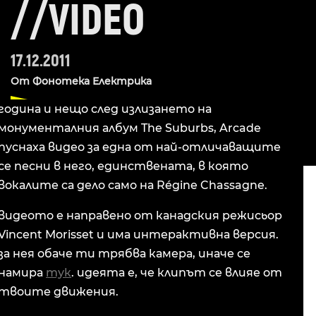
//VIDEO
17.12.2011
От
Фонотека Електрика
година и нещо след излизането на
монументалния албум The Suburbs, Arcade
пуснаха видео за една от най-отличаващите
се песни в него, единствената, в която
вокалите са дело само на Régine Chassagne.
видеото е направено от канадския режисьор
Vincent Morisset и има интерактивна версия.
за нея обаче ти трябва камера, иначе се
намира
тук
. идеята е, че клипът се влияе от
твоите движения.