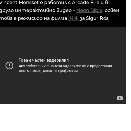
Vincent Morisset е работил с Arcade Fire и в
друго интерактивно видео –
Neon Bible
. освен
това е режисьор на филма
INNI
за Sigur Rós.