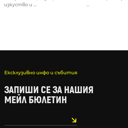
за откриването си
рейв култу
изкуство и ...
...
Ексклузивно инфо и събития
ЗАПИШИ СЕ ЗА НАШИЯ
МЕЙЛ БЮЛЕТИН