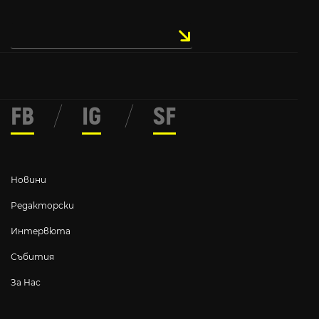
FB
/
IG
/
SF
Новини
Редакторски
Интервюта
Събития
За Нас