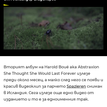
Вторият албум на Harold Boué aka Abstraxion
She Thought She Would Last Forever излезе
преди около месец, а малко след него се появи и
красив видеоклип за парчето
Spazieren
сниман
в Исландия. Сега излезе още едно видео от
изданието и то е за едноименния трак.