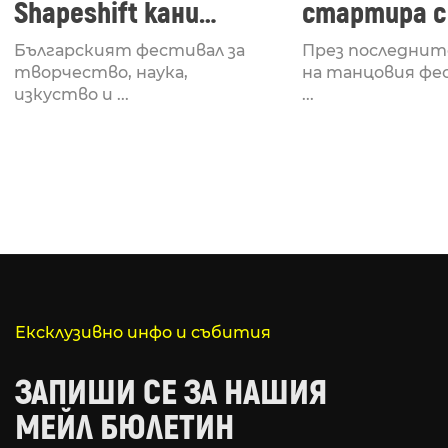
Shapeshift кани
стартира с
Fabrizio Mammarella
Lucid, посв
Българският фестивал за
През последнит
за откриването си
рейв култу
творчество, наука,
на танцовия фе
изкуство и ...
...
Ексклузивно инфо и събития
ЗАПИШИ СЕ ЗА НАШИЯ
МЕЙЛ БЮЛЕТИН