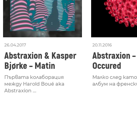
26.04.2017
20.11.2016
Abstraxion & Kasper
Abstraxion –
Bjørke – Matin
Occured
Първата колаборация
Малко след като
между Harold Boué aka
албум на френския
Abstraxion ...