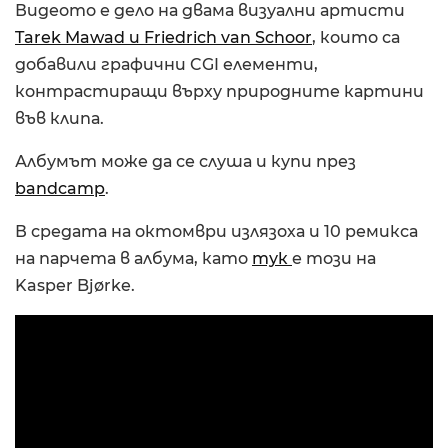
Видеото е дело на двама визуални артисти
Tarek Mawad и Friedrich van Schoor
, които са
добавили графични CGI елементи,
контрастиращи върху природните картини
във клипа.
Албумът може да се слуша и купи през
bandcamp
.
В средата на октомври излязоха и 10 ремикса
на парчета в албума, като
тук
е този на
Kasper Bjørke.