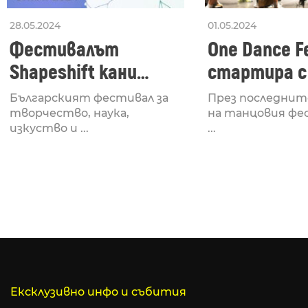
28.05.2024
01.05.2024
Фестивалът
One Dance Fe
Shapeshift кани
стартира с
Fabrizio Mammarella
Lucid, посв
Българският фестивал за
През последнит
за откриването си
рейв култу
творчество, наука,
на танцовия фе
изкуство и ...
...
Ексклузивно инфо и събития