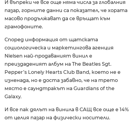
И въпреки че все още няма числа за глобалния
пазар, горните данни са показател, че хората
масово продължават да се връщат към
грамофоните.
Според информация от щатската
социологическа и маркетингова агенция
Nielsen най-продаваният винил е
преиздаденият албум на The Beatles Sgt.
Pepper’s Lonely Hearts Club Band, което не е
изненада, но е доста забавно, че на трето
място е саундтракът на Guardians of the
Galaxy.
И все пак дялът на винила в САЩ все още е 14%
от целия пазар на физически носители.