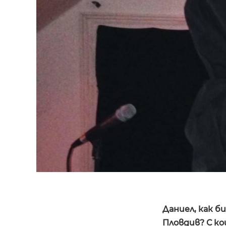
Даниел, как б
Пловдив? С ко