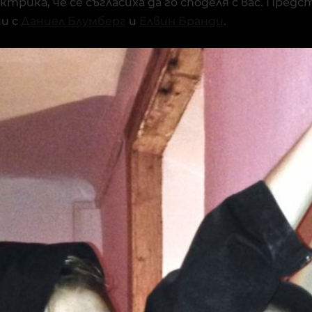
трика, че се съгласиха да го споделя с вас. Предс
и с
Даниел Блумберг
и
Елвин Бранди
.