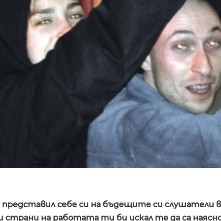
и представил себе си на бъдещите си слушатели в
и страни на работата ти би искал те да са наясн