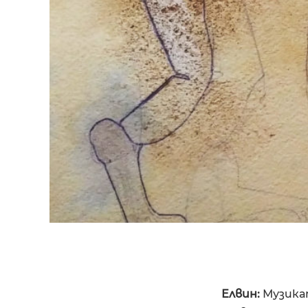
Елвин:
Музикат