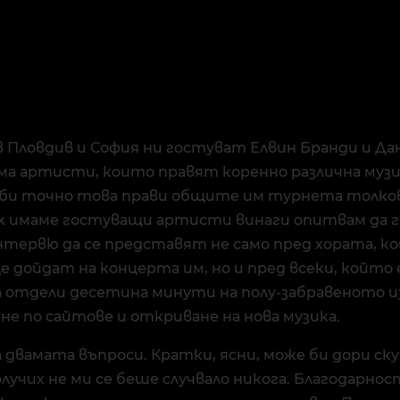
в Пловдив и София ни гостуват Елвин Бранди и Да
ама артисти, които правят коренно различна муз
е би точно това прави общите им турнета толко
k имаме гостуващи артисти винаги опитвам да ги
интервю да се представят не само пред хората, к
е дойдат на концерта им, но и пред всеки, който
 отдели десетина минути на полу-забравеното и
не по сайтове и откриване на нова музика.
 двамата въпроси. Кратки, ясни, може би дори ск
олучих не ми се беше случвало никога. Благодарнос