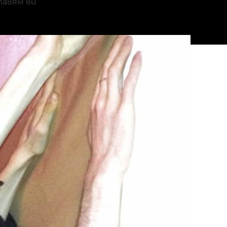
тавям ви