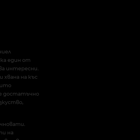
ниел
ика един от
ва интересни.
 хвана на къс
оито
 е достатъчно
зкуство,
учновати.
ти на