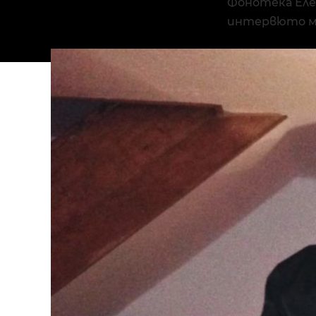
Фонотека Елек
интервюто м