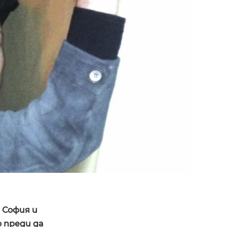
 София и
о преди да