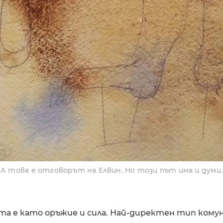
А това е отговорът на Елвин. Но този път има и думи.
а е като оръжие и сила. Най-директен тип кому