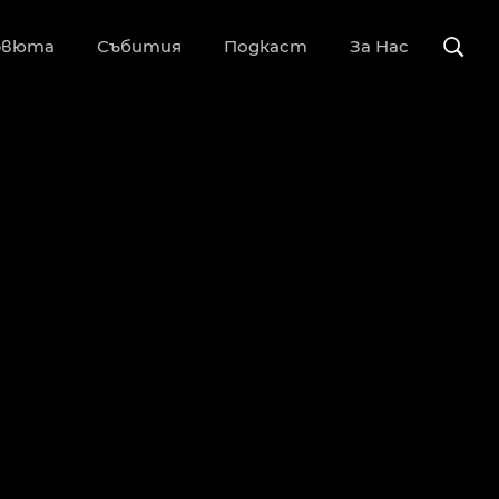
рвюта
Събития
Подкаст
За Нас