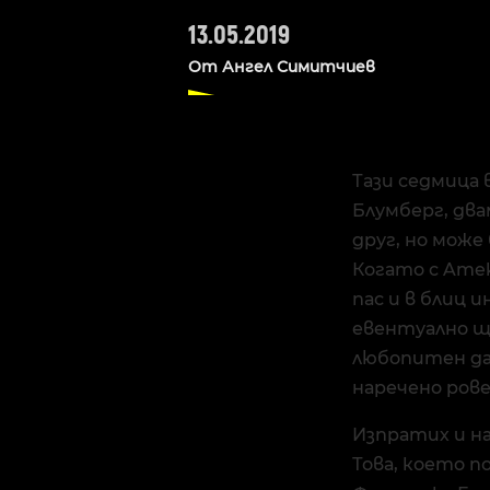
13.05.2019
От
Ангел Симитчиев
Тази седмица 
Блумберг, дв
друг, но мож
Когато с Ame
пас и в блиц 
евентуално щ
любопитен да
наречено рове
Изпратих и на
Това, което п