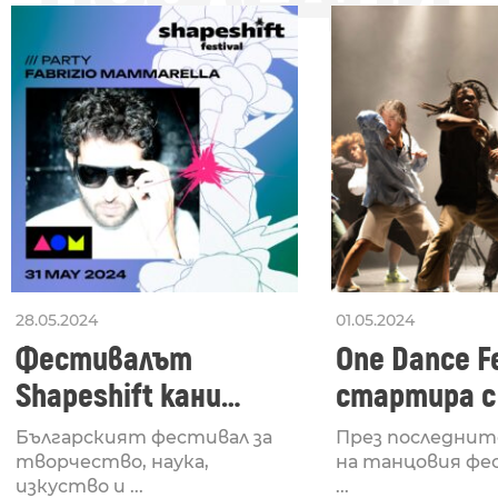
28.05.2024
01.05.2024
Фестивалът
One Dance Fe
Shapeshift кани
стартира с
Fabrizio Mammarella
Lucid, посв
Българският фестивал за
През последнит
за откриването си
рейв култу
творчество, наука,
на танцовия фе
изкуство и ...
...