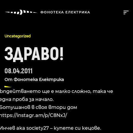
Uncategorized
ЗДРАВО!
08.04.2011
От
Фонотека Електрика
Ъпдейтването ще е малко сложно, така че
една прoба за начало.
Ботушанов в своя втори дом
https://instagr.am/p/C8NxJ/
Инчев aka society27 – купете си кецове.