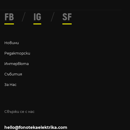
FB
/
IG
/
SF
Новини
Редакторски
Интервюта
Събития
За Нас
Свържи се с нас
hello@fonotekaelektrika.com