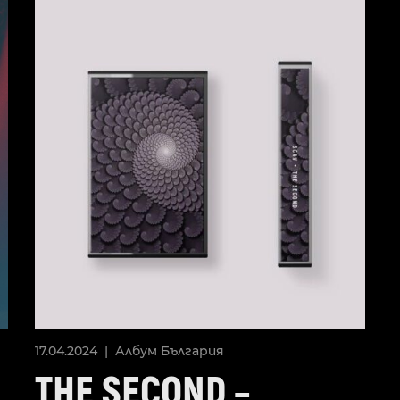
17.04.2024 |
Албум
България
THE SECOND –