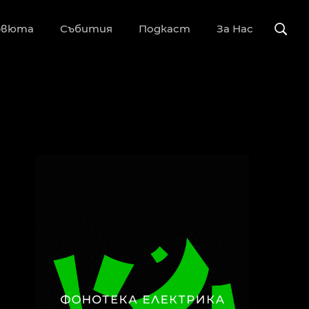
рвюта
Събития
Подкаст
За Нас