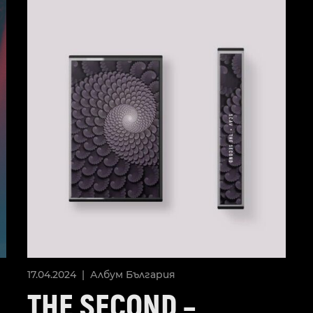
17.04.2024 |
Албум
България
THE SECOND –