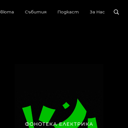
рвюта
Събития
Подкаст
За Нас