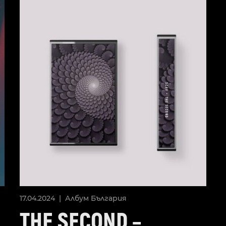
17.04.2024 |
Албум
България
THE SECOND –