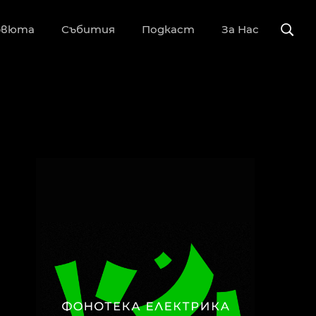
рвюта
Събития
Подкаст
За Нас