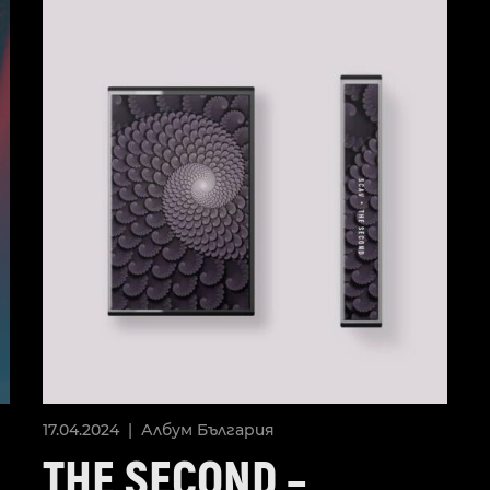
17.04.2024 |
Албум
България
THE SECOND –