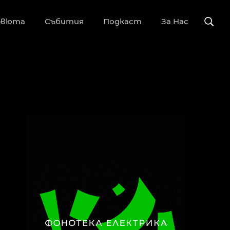
рвюта
Събития
Подкаст
За Нас