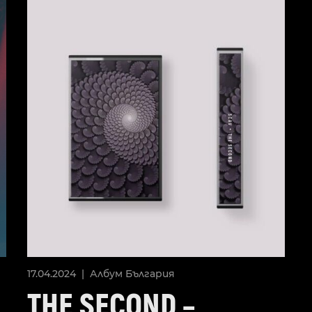
17.04.2024 |
Албум
България
THE SECOND –