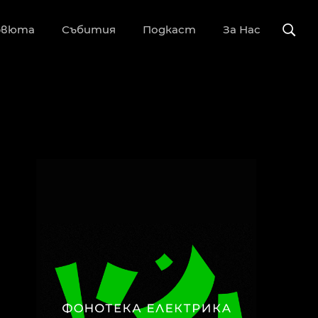
рвюта
Събития
Подкаст
За Нас